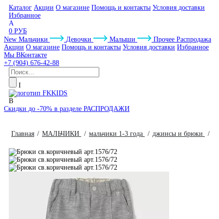
Каталог
Акции
О магазине
Помощь и контакты
Условия доставки
Избранное
0 РУБ
New
Мальчики
Девочки
Малыши
Прочее
Распродажа
Акции
О магазине
Помощь и контакты
Условия доставки
Избранное
Мы ВКонтакте
+7 (904) 676-42-88
Скидки до -70% в разделе РАСПРОДАЖИ
Главная
МАЛЬЧИКИ
мальчики 1-3 года
джинсы и брюки
Б