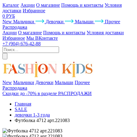
Каталог
Акции
О магазине
Помощь и контакты
Условия
доставки
Избранное
0 РУБ
New
Мальчики
Девочки
Малыши
Прочее
Распродажа
Акции
О магазине
Помощь и контакты
Условия доставки
Избранное
Мы ВКонтакте
+7 (904) 676-42-88
New
Мальчики
Девочки
Малыши
Прочее
Распродажа
Скидки до -70% в разделе РАСПРОДАЖИ
Главная
SALE
девочки 1-3 года
Футболка 4712 арт.221083