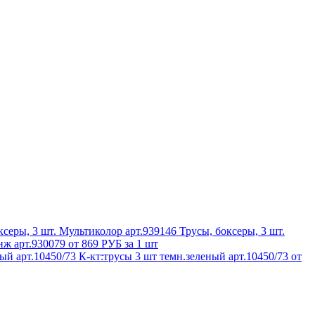
Трусы, боксеры, 3 шт.
нж арт.930079
от 869 РУБ за 1 шт
К-кт:трусы 3 шт темн.зеленый арт.10450/73
от