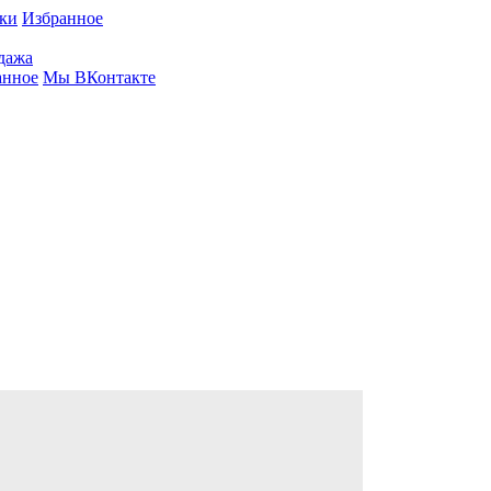
вки
Избранное
дажа
анное
Мы ВКонтакте