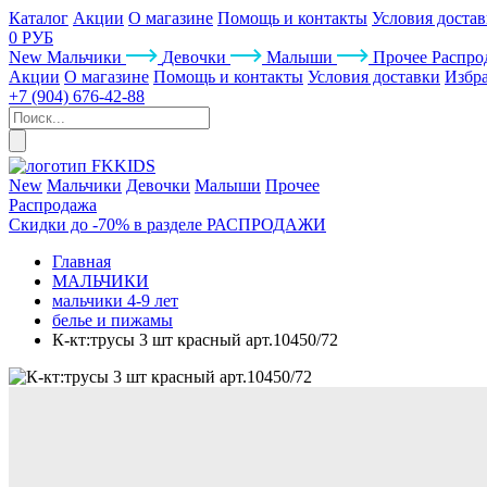
Каталог
Акции
О магазине
Помощь и контакты
Условия доста
0 РУБ
New
Мальчики
Девочки
Малыши
Прочее
Распро
Акции
О магазине
Помощь и контакты
Условия доставки
Избр
+7 (904) 676-42-88
New
Мальчики
Девочки
Малыши
Прочее
Распродажа
Скидки до -70% в разделе РАСПРОДАЖИ
Главная
МАЛЬЧИКИ
мальчики 4-9 лет
белье и пижамы
К-кт:трусы 3 шт красный арт.10450/72