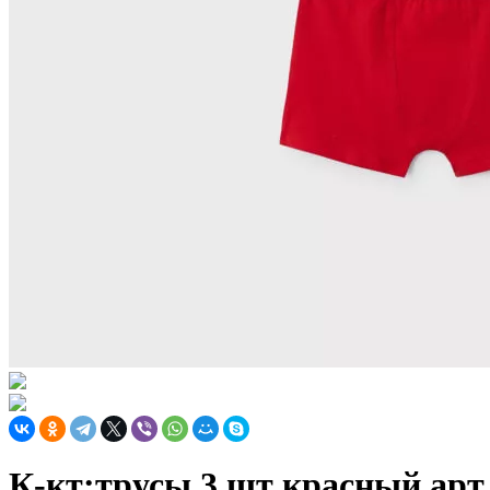
К-кт:трусы 3 шт красный арт