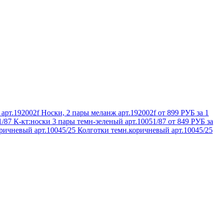
Носки, 2 пары меланж арт.192002f
от 899 РУБ за 1
К-кт:носки 3 пары темн-зеленый арт.10051/87
от 849 РУБ за
Колготки темн.коричневый арт.10045/25