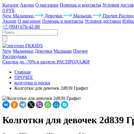
Каталог
Акции
О магазине
Помощь и контакты
Условия доста
0 РУБ
New
Мальчики
Девочки
Малыши
Прочее
Распро
Акции
О магазине
Помощь и контакты
Условия доставки
Избр
+7 (904) 676-42-88
New
Мальчики
Девочки
Малыши
Прочее
Распродажа
Скидки до -70% в разделе РАСПРОДАЖИ
Главная
ПРОЧЕЕ
колготки и носки
Колготки для девочек 2d839 Графит
Колготки для девочек 2d839 