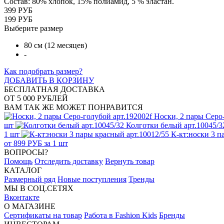
Состав: 80% хлопок, 15% полиамид, 5 % эластан.
399 РУБ
199 РУБ
Выберите размер
80 см (12 месяцев)
-
Как подобрать размер?
ДОБАВИТЬ В КОРЗИНУ
БЕСПЛАТНАЯ ДОСТАВКА
ОТ 5 000 РУБЛЕЙ
ВАМ ТАК ЖЕ МОЖЕТ ПОНРАВИТСЯ
Носки, 2 пары Серо-
шт
Колготки белый арт.10045/3
1 шт
К-кт:носки 3 п
от 899 РУБ за 1 шт
ВОПРОСЫ?
Помощь
Отследить доставку
Вернуть товар
КАТАЛОГ
Размерный ряд
Новые поступления
Тренды
МЫ В СОЦ.СЕТЯХ
Вконтакте
О МАГАЗИНЕ
Сертификаты на товар
Работа в Fashion Kids
Бренды