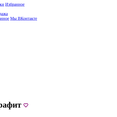
вки
Избранное
дажа
анное
Мы ВКонтакте
Графит