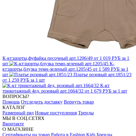
К-кт:шорты,фуфайка песочный арт.1206/49
от 1 019 РУБ за 1
шт
К-
кт:шорты,блузка темн-зеленый арт.1205/45
от 1 589 РУБ за 1
шт
Платье розовый арт.1851/23
от 1 259 РУБ за 1 шт
К-кт
трикотажный 4ед. розовый арт.1664/32
от 1 679 РУБ за 1 шт
ВОПРОСЫ?
Помощь
Отследить доставку
Вернуть товар
КАТАЛОГ
Размерный ряд
Новые поступления
Тренды
МЫ В СОЦ.СЕТЯХ
Вконтакте
О МАГАЗИНЕ
Сертификаты на товар
Работа в Fashion Kids
Бренды