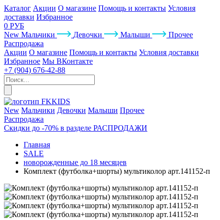
Каталог
Акции
О магазине
Помощь и контакты
Условия
доставки
Избранное
0 РУБ
New
Мальчики
Девочки
Малыши
Прочее
Распродажа
Акции
О магазине
Помощь и контакты
Условия доставки
Избранное
Мы ВКонтакте
+7 (904) 676-42-88
New
Мальчики
Девочки
Малыши
Прочее
Распродажа
Скидки до -70% в разделе РАСПРОДАЖИ
Главная
SALE
новорожденные до 18 месяцев
Комплект (футболка+шорты) мультиколор арт.141152-п