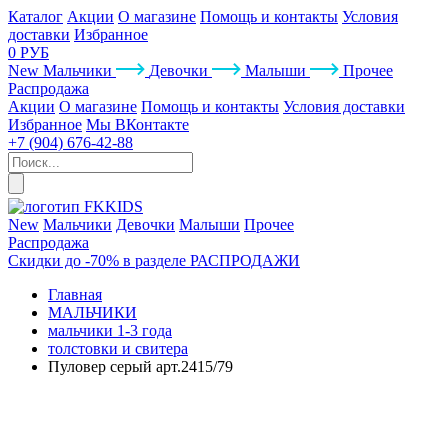
Каталог
Акции
О магазине
Помощь и контакты
Условия
доставки
Избранное
0 РУБ
New
Мальчики
Девочки
Малыши
Прочее
Распродажа
Акции
О магазине
Помощь и контакты
Условия доставки
Избранное
Мы ВКонтакте
+7 (904) 676-42-88
New
Мальчики
Девочки
Малыши
Прочее
Распродажа
Скидки до -70% в разделе РАСПРОДАЖИ
Главная
МАЛЬЧИКИ
мальчики 1-3 года
толстовки и свитера
Пуловер серый арт.2415/79