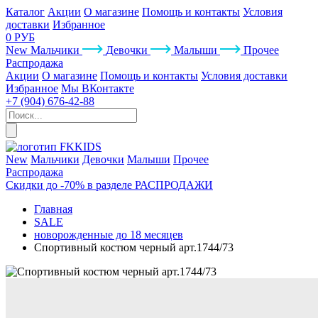
Каталог
Акции
О магазине
Помощь и контакты
Условия
доставки
Избранное
0 РУБ
New
Мальчики
Девочки
Малыши
Прочее
Распродажа
Акции
О магазине
Помощь и контакты
Условия доставки
Избранное
Мы ВКонтакте
+7 (904) 676-42-88
New
Мальчики
Девочки
Малыши
Прочее
Распродажа
Скидки до -70% в разделе РАСПРОДАЖИ
Главная
SALE
новорожденные до 18 месяцев
Спортивный костюм черный арт.1744/73