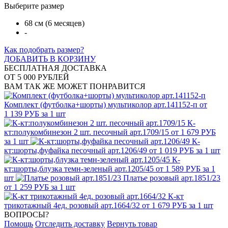
Выберите размер
68 см (6 месяцев)
-
Как подобрать размер?
ДОБАВИТЬ В КОРЗИНУ
БЕСПЛАТНАЯ ДОСТАВКА
ОТ 5 000 РУБЛЕЙ
ВАМ ТАК ЖЕ МОЖЕТ ПОНРАВИТСЯ
Комплект (футболка+шорты) мультиколор арт.141152-п
от
1 139 РУБ за 1 шт
К-
кт:полукомбинезон 2 шт. песочный арт.1709/15
от 1 679 РУБ
за 1 шт
К-
кт:шорты,фуфайка песочный арт.1206/49
от 1 019 РУБ за 1 шт
К-
кт:шорты,блузка темн-зеленый арт.1205/45
от 1 589 РУБ за 1
шт
Платье розовый арт.1851/23
от 1 259 РУБ за 1 шт
К-кт
трикотажный 4ед. розовый арт.1664/32
от 1 679 РУБ за 1 шт
ВОПРОСЫ?
Помощь
Отследить доставку
Вернуть товар