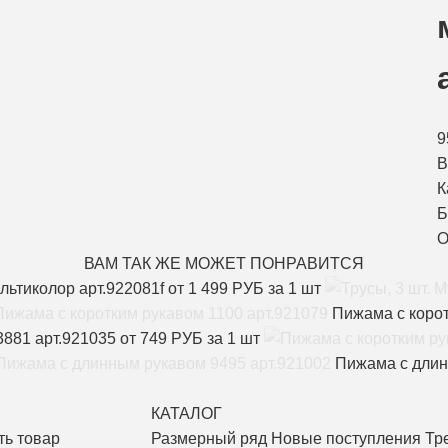
9
В
К
Б
О
ВАМ ТАК ЖЕ МОЖЕТ ПОНРАВИТСЯ
ьтиколор арт.922081f
от 1 499 РУБ за 1 шт
Пижама с корот
 3881 арт.921035
от 749 РУБ за 1 шт
Пижама с длин
КАТАЛОГ
ть товар
Размерный ряд
Новые поступления
Тр