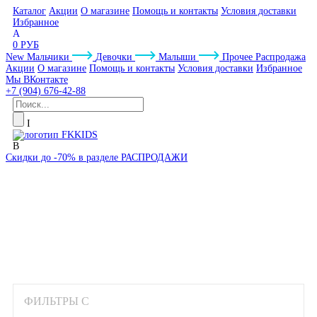
Каталог
Акции
О магазине
Помощь и контакты
Условия доставки
Избранное
0 РУБ
New
Мальчики
Девочки
Малыши
Прочее
Распродажа
Акции
О магазине
Помощь и контакты
Условия доставки
Избранное
Мы ВКонтакте
+7 (904) 676-42-88
Скидки до -70% в разделе РАСПРОДАЖИ
SALE
ФИЛЬТРЫ