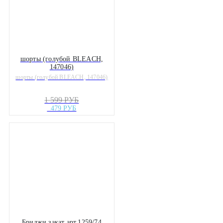
шорты (голубой BLEACH,
147046)
шорты (голубой BLEACH, 147046)
1 599 РУБ
479 РУБ
Бриджи закат арт.1259/74