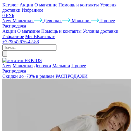
Каталог
Акции
О магазине
Помощь и контакты
Условия
доставки
Избранное
0 РУБ
New
Мальчики
Девочки
Малыши
Прочее
Распродажа
Акции
О магазине
Помощь и контакты
Условия доставки
Избранное
Мы ВКонтакте
+7 (904) 676-42-88
New
Мальчики
Девочки
Малыши
Прочее
Распродажа
Скидки до -70% в разделе РАСПРОДАЖИ