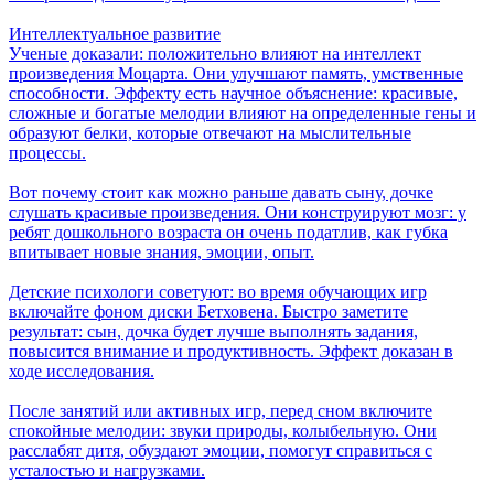
Интеллектуальное развитие
Ученые доказали: положительно влияют на интеллект
произведения Моцарта. Они улучшают память, умственные
способности. Эффекту есть научное объяснение: красивые,
сложные и богатые мелодии влияют на определенные гены и
образуют белки, которые отвечают на мыслительные
процессы.
Вот почему стоит как можно раньше давать сыну, дочке
слушать красивые произведения. Они конструируют мозг: у
ребят дошкольного возраста он очень податлив, как губка
впитывает новые знания, эмоции, опыт.
Детские психологи советуют: во время обучающих игр
включайте фоном диски Бетховена. Быстро заметите
результат: сын, дочка будет лучше выполнять задания,
повысится внимание и продуктивность. Эффект доказан в
ходе исследования.
После занятий или активных игр, перед сном включите
спокойные мелодии: звуки природы, колыбельную. Они
расслабят дитя, обуздают эмоции, помогут справиться с
усталостью и нагрузками.