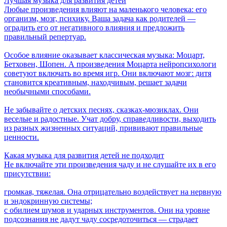
Лучшая музыка для развития детей
Любые произведения влияют на маленького человека: его
организм, мозг, психику. Ваша задача как родителей —
оградить его от негативного влияния и предложить
правильный репертуар.
Особое влияние оказывает классическая музыка: Моцарт,
Бетховен, Шопен. А произведения Моцарта нейропсихологи
советуют включать во время игр. Они включают мозг: дитя
становится креативным, находчивым, решает задачи
необычными способами.
Не забывайте о детских песнях, сказках-мюзиклах. Они
веселые и радостные. Учат добру, справедливости, выходить
из разных жизненных ситуаций, прививают правильные
ценности.
Какая музыка для развития детей не подходит
Не включайте эти произведения чаду и не слушайте их в его
присутствии:
громкая, тяжелая. Она отрицательно воздействует на нервную
и эндокринную системы;
с обилием шумов и ударных инструментов. Они на уровне
подсознания не дадут чаду сосредоточиться — страдает