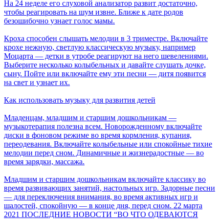
На 24 неделе его слуховой анализатор развит достаточно,
чтобы реагировать на шум извне. Ближе к дате родов
безошибочно узнает голос мамы.
Кроха способен слышать мелодии в 3 триместре. Включайте
крохе нежную, светлую классическую музыку, например
Моцарта — детки в утробе реагируют на него шевелениями.
Выберите несколько колыбельных и давайте слушать дочке,
сыну. Пойте или включайте ему эти песни — дитя появится
на свет и узнает их.
Как использовать музыку для развития детей
Младенцам, младшим и старшим дошкольникам —
музыкотерапия полезна всем. Новорожденному включайте
диски в фоновом режиме во время кормления, купания,
переодевания. Включайте колыбельные или спокойные тихие
мелодии перед сном. Динамичные и жизнерадостные — во
время зарядки, массажа.
Младшим и старшим дошкольникам включайте классику во
время развивающих занятий, настольных игр. Задорные песни
— для переключения внимания, во время активных игр и
шалостей, спокойную — в конце дня, перед сном.
22 марта
2021
ПОСЛЕДНИЕ НОВОСТИ
“ВО ЧТО ОДЕВАЮТСЯ