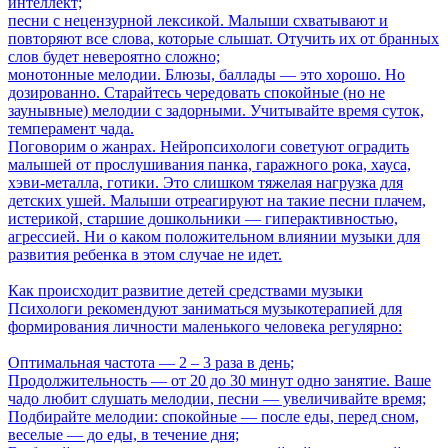
интеллект;
песни с нецензурной лексикой. Малыши схватывают и
повторяют все слова, которые слышат. Отучить их от бранных
слов будет невероятно сложно;
монотонные мелодии. Блюзы, баллады — это хорошо. Но
дозированно. Старайтесь чередовать спокойные (но не
заунывные) мелодии с задорными. Учитывайте время суток,
темперамент чада.
Поговорим о жанрах. Нейропсихологи советуют оградить
малышей от прослушивания панка, гаражного рока, хауса,
хэви-металла, готики. Это слишком тяжелая нагрузка для
детских ушей. Малыши отреагируют на такие песни плачем,
истерикой, старшие дошкольники — гиперактивностью,
агрессией. Ни о каком положительном влиянии музыки для
развития ребенка в этом случае не идет.
Как происходит развитие детей средствами музыки
Психологи рекомендуют заниматься музыкотерапией для
формирования личности маленького человека регулярно:
Оптимальная частота — 2 ‒ 3 раза в день;
Продолжительность — от 20 до 30 минут одно занятие. Ваше
чадо любит слушать мелодии, песни — увеличивайте время;
Подбирайте мелодии: спокойные — после еды, перед сном,
веселые — до еды, в течение дня;