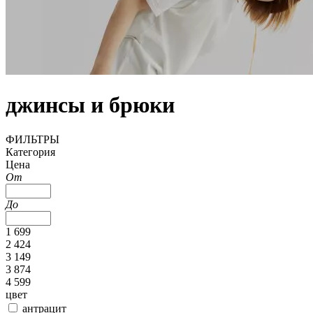
джинсы и брюки
ФИЛЬТРЫ
Категория
Цена
От
До
1 699
2 424
3 149
3 874
4 599
цвет
антрацит