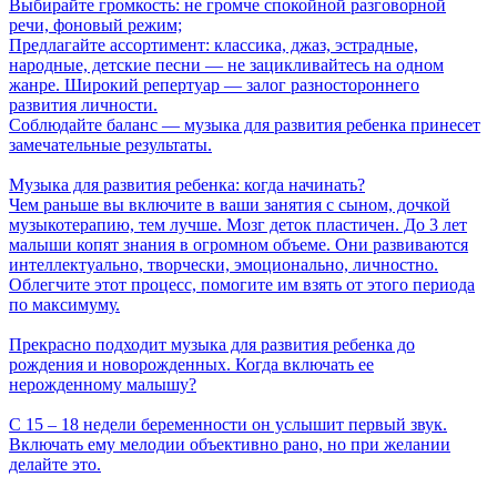
Выбирайте громкость: не громче спокойной разговорной
речи, фоновый режим;
Предлагайте ассортимент: классика, джаз, эстрадные,
народные, детские песни — не зацикливайтесь на одном
жанре. Широкий репертуар — залог разностороннего
развития личности.
Соблюдайте баланс — музыка для развития ребенка принесет
замечательные результаты.
Музыка для развития ребенка: когда начинать?
Чем раньше вы включите в ваши занятия с сыном, дочкой
музыкотерапию, тем лучше. Мозг деток пластичен. До 3 лет
малыши копят знания в огромном объеме. Они развиваются
интеллектуально, творчески, эмоционально, личностно.
Облегчите этот процесс, помогите им взять от этого периода
по максимуму.
Прекрасно подходит музыка для развития ребенка до
рождения и новорожденных. Когда включать ее
нерожденному малышу?
С 15 ‒ 18 недели беременности он услышит первый звук.
Включать ему мелодии объективно рано, но при желании
делайте это.