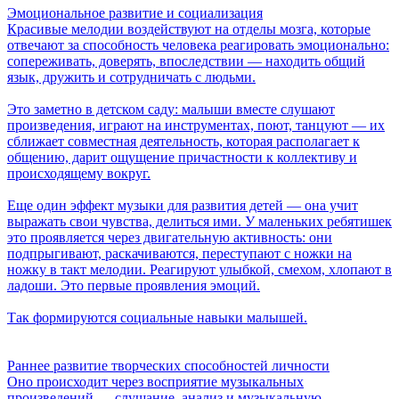
Эмоциональное развитие и социализация
Красивые мелодии воздействуют на отделы мозга, которые
отвечают за способность человека реагировать эмоционально:
сопереживать, доверять, впоследствии — находить общий
язык, дружить и сотрудничать с людьми.
Это заметно в детском саду: малыши вместе слушают
произведения, играют на инструментах, поют, танцуют — их
сближает совместная деятельность, которая располагает к
общению, дарит ощущение причастности к коллективу и
происходящему вокруг.
Еще один эффект музыки для развития детей — она учит
выражать свои чувства, делиться ими. У маленьких ребятишек
это проявляется через двигательную активность: они
подпрыгивают, раскачиваются, переступают с ножки на
ножку в такт мелодии. Реагируют улыбкой, смехом, хлопают в
ладоши. Это первые проявления эмоций.
Так формируются социальные навыки малышей.
Раннее развитие творческих способностей личности
Оно происходит через восприятие музыкальных
произведений — слушание, анализ и музыкальную