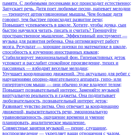
памяти. С любимыми песенками все происходит естественно;
Запускает речь. Дитя поет любимые песни, напевает мелодии
— тренирует артикуляционные мышцы. Чем больше дитя
говорит, тем быстрее происходит развитие речи;
Повышает успеваемость в школе. Хотите, чтобы дочка, сын
быстро научился читать, писать и считать? Тренируйте
пространственное мышление. Эффективный инструмент —
музыка для развития ребенка. Она оптимизирует работу
мозга. Результат — хорошие оценки по математике в школе,
способность к изучению иностранных языков;
Стабилизирует эмоциональный фон. Гиперактивных деток
успокоит и расслабит спокойное произведение, тихих и
пассивных — взбодрят веселые мелодии;
Улучшает координацию движений. Это актуально для ребят с
нарушениями опорно-двигательного аппарата, гипо- или
гипертонусом мышц — они обычно хуже владеют телом;
Повышает познавательный интерес. Заменяйте музыкой
виртуальную реальность и гаджеты. Она подпитывает
любознательность, познавательный интерес деток;
Развивает чувство ритма. Оно отвечает за координацию
движений, выразительность речи, эмоциональную
уравновешенность, ощущение времени и умение
планировать, аналитическое мышление.
Совместные занятия музыкой — пение, слушание,
воспроизведение — укрепляет ваши отношения с чадом.