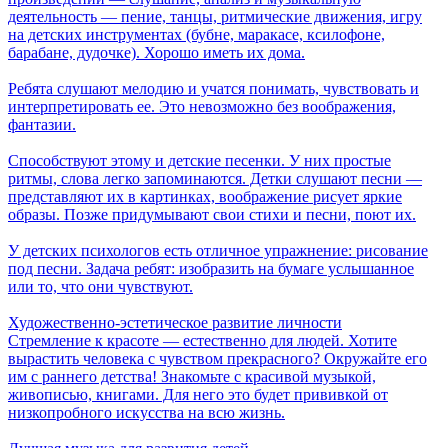
деятельность — пение, танцы, ритмические движения, игру
на детских инструментах (бубне, маракасе, ксилофоне,
барабане, дудочке). Хорошо иметь их дома.
Ребята слушают мелодию и учатся понимать, чувствовать и
интерпретировать ее. Это невозможно без воображения,
фантазии.
Способствуют этому и детские песенки. У них простые
ритмы, слова легко запоминаются. Детки слушают песни —
представляют их в картинках, воображение рисует яркие
образы. Позже придумывают свои стихи и песни, поют их.
У детских психологов есть отличное упражнение: рисование
под песни. Задача ребят: изобразить на бумаге услышанное
или то, что они чувствуют.
Художественно-эстетическое развитие личности
Стремление к красоте — естественно для людей. Хотите
вырастить человека с чувством прекрасного? Окружайте его
им с раннего детства! Знакомьте с красивой музыкой,
живописью, книгами. Для него это будет прививкой от
низкопробного искусства на всю жизнь.