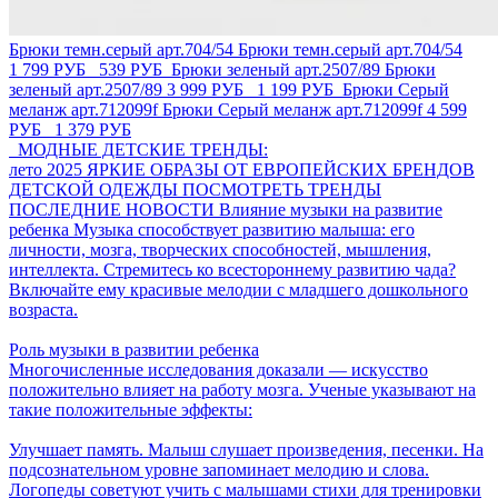
Брюки темн.серый арт.704/54
Брюки темн.серый арт.704/54
1 799 РУБ
539 РУБ
Брюки зеленый арт.2507/89
Брюки
зеленый арт.2507/89
3 999 РУБ
1 199 РУБ
Брюки Серый
меланж арт.712099f
Брюки Серый меланж арт.712099f
4 599
РУБ
1 379 РУБ
МОДНЫЕ ДЕТСКИЕ ТРЕНДЫ:
лето 2025
ЯРКИЕ ОБРАЗЫ ОТ ЕВРОПЕЙСКИХ БРЕНДОВ
ДЕТСКОЙ ОДЕЖДЫ
ПОСМОТРЕТЬ ТРЕНДЫ
ПОСЛЕДНИЕ НОВОСТИ
Влияние музыки на развитие
ребенка
Музыка способствует развитию малыша: его
личности, мозга, творческих способностей, мышления,
интеллекта. Стремитесь ко всестороннему развитию чада?
Включайте ему красивые мелодии с младшего дошкольного
возраста.
Роль музыки в развитии ребенка
Многочисленные исследования доказали ― искусство
положительно влияет на работу мозга. Ученые указывают на
такие положительные эффекты:
Улучшает память. Малыш слушает произведения, песенки. На
подсознательном уровне запоминает мелодию и слова.
Логопеды советуют учить с малышами стихи для тренировки