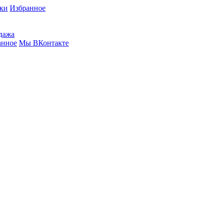
вки
Избранное
дажа
анное
Мы ВКонтакте