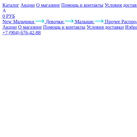
Каталог
Акции
О магазине
Помощь и контакты
Условия доста
0 РУБ
New
Мальчики
Девочки
Малыши
Прочее
Распро
Акции
О магазине
Помощь и контакты
Условия доставки
Избр
+7 (904) 676-42-88