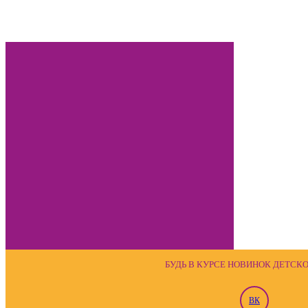
МОДНЫЕ ДЕТСКИЕ ТРЕ
ЛЕТО 2025
ЯРКИЕ ОБРАЗЫ ОТ ЕВРОПЕЙСКИХ БРЕНДОВ 
БУДЬ В КУРСЕ НОВИНОК ДЕТСК
ВК