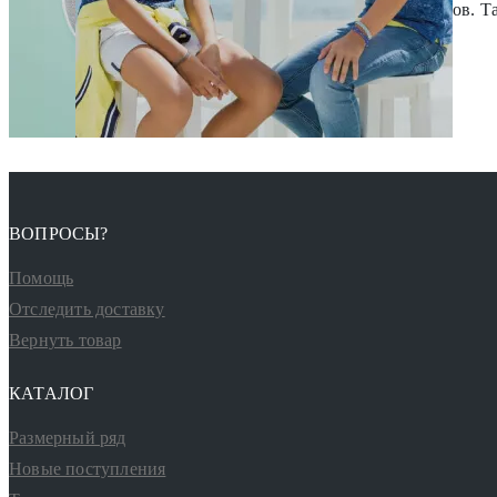
изготовлена из органических гипоаллергенных материалов. Т
качественно, безопасно!"
ПОДРОБНЕЕ
ВОПРОСЫ?
Помощь
Отследить доставку
Вернуть товар
КАТАЛОГ
Размерный ряд
Новые поступления