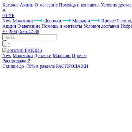
Каталог
Акции
О магазине
Помощь и контакты
Условия доста
0 РУБ
New
Мальчики
Девочки
Малыши
Прочее
Распро
Акции
О магазине
Помощь и контакты
Условия доставки
Избр
+7 (904) 676-42-88
New
Мальчики
Девочки
Малыши
Прочее
Распродажа
Скидки до -70% в разделе РАСПРОДАЖИ
АКСЕССУАРЫ