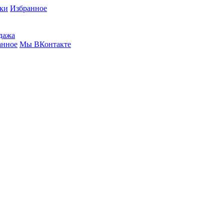
вки
Избранное
дажа
анное
Мы ВКонтакте
 SANTORO L