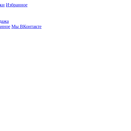
вки
Избранное
дажа
анное
Мы ВКонтакте