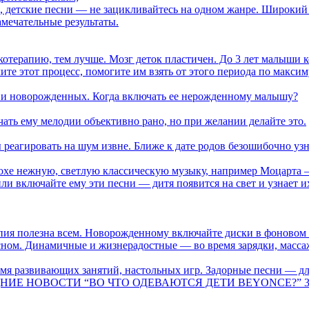
е, детские песни — не зацикливайтесь на одном жанре. Широкий
амечательные результаты.
котерапию, тем лучше. Мозг деток пластичен. До 3 лет малыши 
те этот процесс, помогите им взять от этого периода по максим
я и новорожденных. Когда включать ее нерожденному малышу?
ать ему мелодии объективно рано, но при желании делайте это.
ы реагировать на шум извне. Ближе к дате родов безошибочно уз
рохе нежную, светлую классическую музыку, например Моцарта 
ли включайте ему эти песни — дитя появится на свет и узнает и
я полезна всем. Новорожденному включайте диски в фоновом р
ном. Динамичные и жизнерадостные — во время зарядки, масса
я развивающих занятий, настольных игр. Задорные песни — для
НИЕ НОВОСТИ
“ВО ЧТО ОДЕВАЮТСЯ ДЕТИ BEYONCE?” 