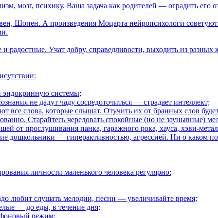
изм, мозг, психику. Ваша задача как родителей — оградить его 
овен, Шопен. А произведения Моцарта нейропсихологи советуют 
ми.
е и радостные. Учат добру, справедливости, выходить из разны
рисутствии:
 и эндокринную системы;
знания не дадут чаду сосредоточиться — страдает интеллект;
т все слова, которые слышат. Отучить их от бранных слов буде
ванно. Старайтесь чередовать спокойные (но не заунывные) мел
й от прослушивания панка, гаражного рока, хауса, хэви-металл
ие дошкольники — гиперактивностью, агрессией. Ни о каком по
рования личности маленького человека регулярно:
адо любит слушать мелодии, песни — увеличивайте время;
лые — до еды, в течение дня;
, фоновый режим;