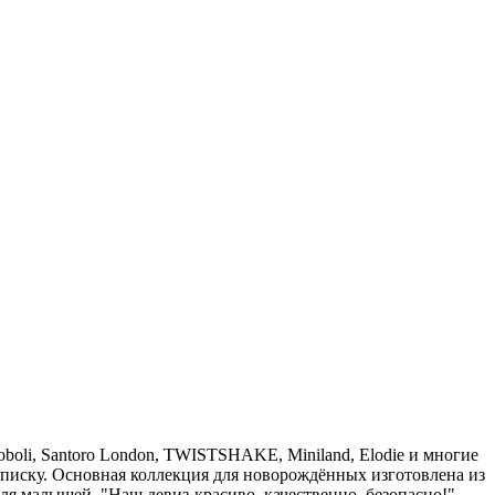
oboli, Santoro London, TWISTSHAKE, Miniland, Elodie и многие
ыписку. Основная коллекция для новорождённых изготовлена из
ля малышей. "Наш девиз-красиво, качественно, безопасно!"