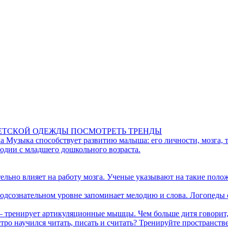
ДЕТСКОЙ ОДЕЖДЫ
ПОСМОТРЕТЬ ТРЕНДЫ
ка
Музыка способствует развитию малыша: его личности, мозга, 
одии с младшего дошкольного возраста.
льно влияет на работу мозга. Ученые указывают на такие поло
одсознательном уровне запоминает мелодию и слова. Логопеды 
— тренирует артикуляционные мышцы. Чем больше дитя говорит, 
стро научился читать, писать и считать? Тренируйте простран