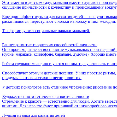
Это заметно в детском саду: малыши вместе слушают произведе
ощущение причастности к коллективу и происходящему вокруг
Еще один эффект музыки для развития детей — она учит выража
раскачиваются, переступают с ножки на ножку в такт мелодии
Так формируются социальные навыки малышей.
Раннее развитие творческих способностей личности
Оно происходит через восприятие музыкальных произведений 
(бубне, маракасе, ксилофоне, барабане, дудочке). Хорошо иметь
Ребята слушают мелодию и учатся понимать, чувствовать и инт
Способствуют этому и детские песенки. У них простые ритмы,
придумывают свои стихи и песни, поют их.
У детских психологов есть отличное упражнение: рисование под
Художественно-эстетическое развитие личности
Стремление к красоте — естественно для людей. Хотите выраст
книгами. Для него это будет прививкой от низкопробного иску
Лучшая музыка для развития детей