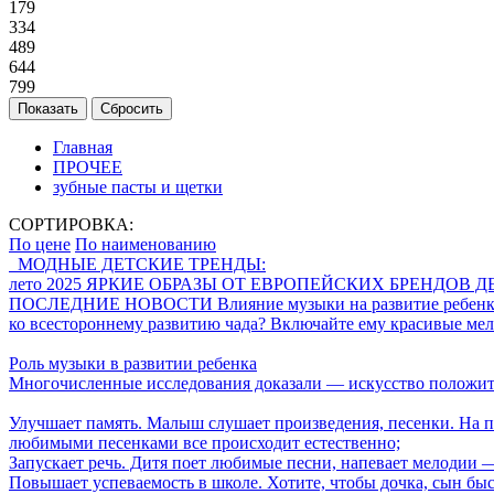
179
334
489
644
799
Главная
ПРОЧЕЕ
зубные пасты и щетки
СОРТИРОВКА:
По цене
По наименованию
МОДНЫЕ ДЕТСКИЕ ТРЕНДЫ:
лето 2025
ЯРКИЕ ОБРАЗЫ ОТ ЕВРОПЕЙСКИХ БРЕНДОВ 
ПОСЛЕДНИЕ НОВОСТИ
Влияние музыки на развитие ребен
ко всестороннему развитию чада? Включайте ему красивые мел
Роль музыки в развитии ребенка
Многочисленные исследования доказали ― искусство положите
Улучшает память. Малыш слушает произведения, песенки. На п
любимыми песенками все происходит естественно;
Запускает речь. Дитя поет любимые песни, напевает мелодии 
Повышает успеваемость в школе. Хотите, чтобы дочка, сын бы