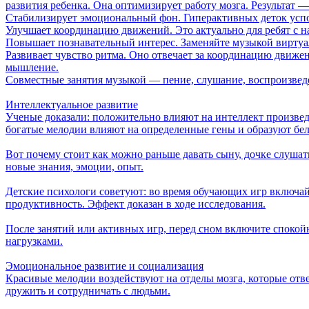
развития ребенка. Она оптимизирует работу мозга. Результат 
Стабилизирует эмоциональный фон. Гиперактивных деток успо
Улучшает координацию движений. Это актуально для ребят с 
Повышает познавательный интерес. Заменяйте музыкой виртуал
Развивает чувство ритма. Оно отвечает за координацию движе
мышление.
Совместные занятия музыкой — пение, слушание, воспроизвед
Интеллектуальное развитие
Ученые доказали: положительно влияют на интеллект произвед
богатые мелодии влияют на определенные гены и образуют бе
Вот почему стоит как можно раньше давать сыну, дочке слушат
новые знания, эмоции, опыт.
Детские психологи советуют: во время обучающих игр включайт
продуктивность. Эффект доказан в ходе исследования.
После занятий или активных игр, перед сном включите спокойн
нагрузками.
Эмоциональное развитие и социализация
Красивые мелодии воздействуют на отделы мозга, которые отве
дружить и сотрудничать с людьми.