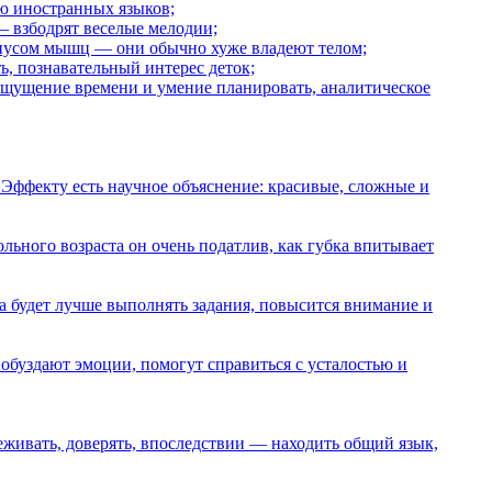
ию иностранных языков;
— взбодрят веселые мелодии;
онусом мышц — они обычно хуже владеют телом;
, познавательный интерес деток;
ощущение времени и умение планировать, аналитическое
Эффекту есть научное объяснение: красивые, сложные и
льного возраста он очень податлив, как губка впитывает
ка будет лучше выполнять задания, повысится внимание и
обуздают эмоции, помогут справиться с усталостью и
еживать, доверять, впоследствии — находить общий язык,