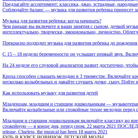
Предлагайте ассортимент: классика, джаз, эстрадные, народны
Соблюдайте баланс — музыка для развития ребенка принесет з
Музыка для развития ребенка: когда начинать?
Чем раньше вы включите в ваши занятия с сыном, дочкой музы
интеллектуально, творчески, эмоционально, личностно. Облегчи
Прекрасно подходит музыка для развития ребенка до рождени
С 15 ‒ 18 недели беременности он услышит первый звук. Включ
На 24 неделе его слуховой анализатор развит достаточно, чтоб
Кроха способен слышать мелодии в 3 триместре. Включайте к
несколько колыбельных и давайте слушать дочке, сыну. Пойте и
Как использовать музыку для развития детей
Младенцам, младшим и старшим дошкольникам — музыкотерапи
Включайте колыбельные или спокойные тихие мелодии перед с
Младшим и старшим дошкольникам включайте классику во врем
спокойную — в конце дня, перед сном.
22 марта 2021
ПОСЛЕД
release, Clueless, the musical has been
18 марта 2021
БУДЬ В КУРСЕ НОВИНОК ДЕТСКОЙ МОДЫ