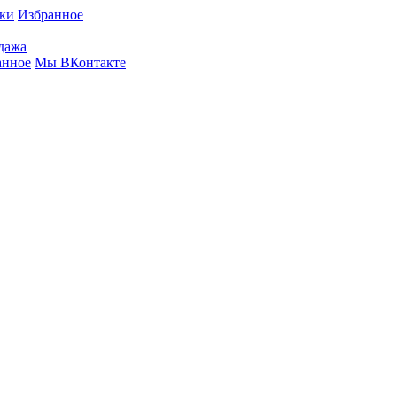
вки
Избранное
дажа
анное
Мы ВКонтакте