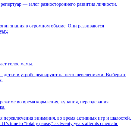
 репертуар — залог разностороннего развития личности.
копят знания в огромном объеме. Они развиваются
уму.
нает голос мамы.
— детки в утробе реагируют на него шевелениями. Выберите
х.
ежиме во время кормления, купания, переодевания.
жа.
 переключения внимания, во время активных игр и шалостей,
3
IT's time to "totally pause," as twenty years after its cinematic