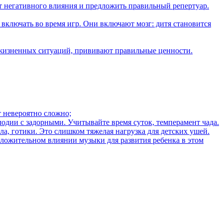
от негативного влияния и предложить правильный репертуар.
включать во время игр. Они включают мозг: дитя становится
х жизненных ситуаций, прививают правильные ценности.
т невероятно сложно;
одии с задорными. Учитывайте время суток, темперамент чада.
а, готики. Это слишком тяжелая нагрузка для детских ушей.
ложительном влиянии музыки для развития ребенка в этом