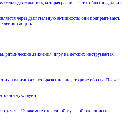
местная деятельность, которая располагает к общению, дарит
является через двигательную активность: они подпрыгивают,
оявления эмоций.
ы, ритмические движения, игру на детских инструментах
т их в картинках, воображение рисует яркие образы. Позже
что они чувствуют.
го детства! Знакомьте с красивой музыкой, живописью,