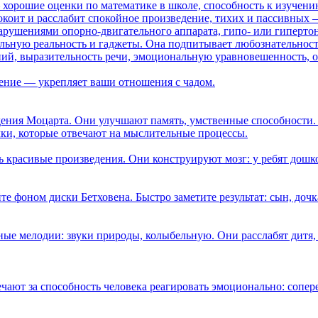
— хорошие оценки по математике в школе, способность к изучен
коит и расслабит спокойное произведение, тихих и пассивных 
нарушениями опорно-двигательного аппарата, гипо- или гиперт
ьную реальность и гаджеты. Она подпитывает любознательность
ний, выразительность речи, эмоциональную уравновешенность, 
ение — укрепляет ваши отношения с чадом.
ения Моцарта. Они улучшают память, умственные способности. 
лки, которые отвечают на мыслительные процессы.
ь красивые произведения. Они конструируют мозг: у ребят дошко
е фоном диски Бетховена. Быстро заметите результат: сын, доч
ые мелодии: звуки природы, колыбельную. Они расслабят дитя, 
чают за способность человека реагировать эмоционально: сопер