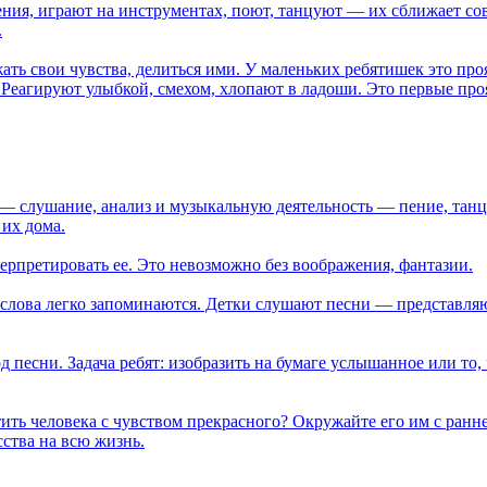
ния, играют на инструментах, поют, танцуют — их сближает сов
.
ть свои чувства, делиться ими. У маленьких ребятишек это про
. Реагируют улыбкой, смехом, хлопают в ладоши. Это первые пр
— слушание, анализ и музыкальную деятельность — пение, танц
 их дома.
ерпретировать ее. Это невозможно без воображения, фантазии.
 слова легко запоминаются. Детки слушают песни — представляю
 песни. Задача ребят: изобразить на бумаге услышанное или то, 
ить человека с чувством прекрасного? Окружайте его им с ранне
сства на всю жизнь.