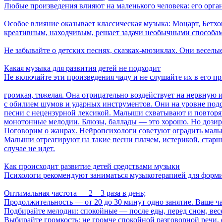
Любые произведения влияют на маленького человека: его орган
Особое влияние оказывает классическая музыка: Моцарт, Бетх
креативным, находчивым, решает задачи необычными способа
Не забывайте о детских песнях, сказках-мюзиклах. Они веселы
Какая музыка для развития детей не подходит
Не включайте эти произведения чаду и не слушайте их в его п
громкая, тяжелая. Она отрицательно воздействует на нервную
с обилием шумов и ударных инструментов. Они на уровне подсо
песни с нецензурной лексикой. Малыши схватывают и повторяю
монотонные мелодии. Блюзы, баллады — это хорошо. Но дозиро
Поговорим о жанрах. Нейропсихологи советуют оградить малыше
Малыши отреагируют на такие песни плачем, истерикой, старш
случае не идет.
Как происходит развитие детей средствами музыки
Психологи рекомендуют заниматься музыкотерапией для форми
Оптимальная частота — 2 ‒ 3 раза в день;
Продолжительность — от 20 до 30 минут одно занятие. Ваше ч
Подбирайте мелодии: спокойные — после еды, перед сном, весе
Выбирайте громкость: не громче спокойной разговорной речи