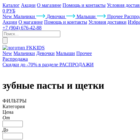
Каталог
Акции
О магазине
Помощь и контакты
Условия доста
0 РУБ
New
Мальчики
Девочки
Малыши
Прочее
Распро
Акции
О магазине
Помощь и контакты
Условия доставки
Избр
+7 (904) 676-42-88
New
Мальчики
Девочки
Малыши
Прочее
Распродажа
Скидки до -70% в разделе РАСПРОДАЖИ
зубные пасты и щетки
ФИЛЬТРЫ
Категория
Цена
От
До