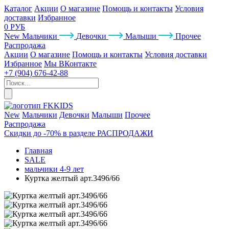
Каталог
Акции
О магазине
Помощь и контакты
Условия
доставки
Избранное
0 РУБ
New
Мальчики
Девочки
Малыши
Прочее
Распродажа
Акции
О магазине
Помощь и контакты
Условия доставки
Избранное
Мы ВКонтакте
+7 (904) 676-42-88
New
Мальчики
Девочки
Малыши
Прочее
Распродажа
Скидки до -70% в разделе РАСПРОДАЖИ
Главная
SALE
мальчики 4-9 лет
Куртка желтый арт.3496/66