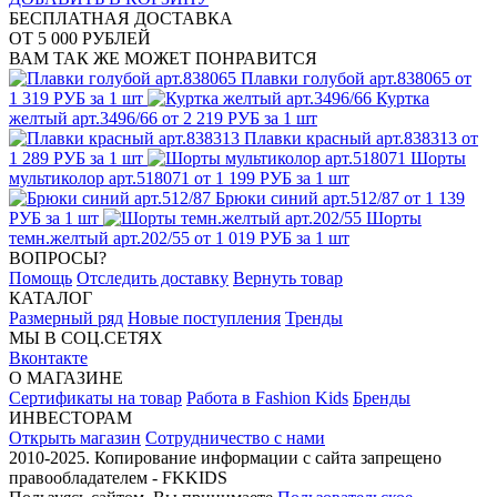
БЕСПЛАТНАЯ ДОСТАВКА
ОТ 5 000 РУБЛЕЙ
ВАМ ТАК ЖЕ МОЖЕТ ПОНРАВИТСЯ
Плавки голубой арт.838065
от
1 319 РУБ за 1 шт
Куртка
желтый арт.3496/66
от 2 219 РУБ за 1 шт
Плавки красный арт.838313
от
1 289 РУБ за 1 шт
Шорты
мультиколор арт.518071
от 1 199 РУБ за 1 шт
Брюки синий арт.512/87
от 1 139
РУБ за 1 шт
Шорты
темн.желтый арт.202/55
от 1 019 РУБ за 1 шт
ВОПРОСЫ?
Помощь
Отследить доставку
Вернуть товар
КАТАЛОГ
Размерный ряд
Новые поступления
Тренды
МЫ В СОЦ.СЕТЯХ
Вконтакте
О МАГАЗИНЕ
Сертификаты на товар
Работа в Fashion Kids
Бренды
ИНВЕСТОРАМ
Открыть магазин
Сотрудничество с нами
2010-2025. Копирование информации с сайта запрещено
правообладателем - FKKIDS