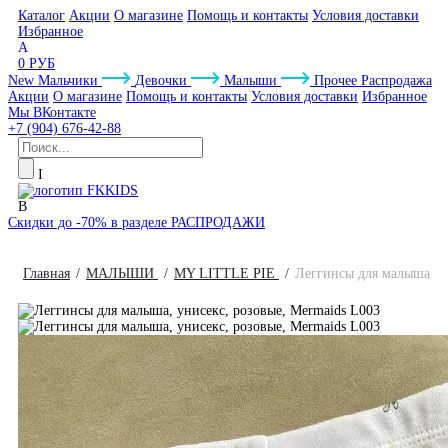
Каталог
Акции
О магазине
Помощь и контакты
Условия доставки
Избранное
0 РУБ
New
Мальчики
Девочки
Малыши
Прочее
Распродажа
Акции
О магазине
Помощь и контакты
Условия доставки
Избранное
Мы ВКонтакте
+7 (904) 676-42-88
Скидки до -70% в разделе РАСПРОДАЖИ
Главная
МАЛЫШИ
MY LITTLE PIE
Леггинсы для малыша, у