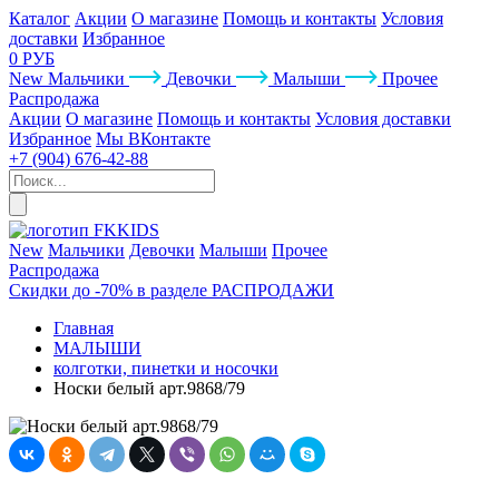
Каталог
Акции
О магазине
Помощь и контакты
Условия
доставки
Избранное
0 РУБ
New
Мальчики
Девочки
Малыши
Прочее
Распродажа
Акции
О магазине
Помощь и контакты
Условия доставки
Избранное
Мы ВКонтакте
+7 (904) 676-42-88
New
Мальчики
Девочки
Малыши
Прочее
Распродажа
Скидки до -70% в разделе РАСПРОДАЖИ
Главная
МАЛЫШИ
колготки, пинетки и носочки
Носки белый арт.9868/79