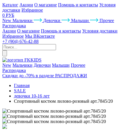
Каталог
Акции
О магазине
Помощь и контакты
Условия
доставки
Избранное
0 РУБ
New
Мальчики
Девочки
Малыши
Прочее
Распродажа
Акции
О магазине
Помощь и контакты
Условия доставки
Избранное
Мы ВКонтакте
+7 (904) 676-42-88
New
Мальчики
Девочки
Малыши
Прочее
Распродажа
Скидки до -70% в разделе РАСПРОДАЖИ
Главная
SALE
девочки 10-16 лет
Спортивный костюм лилово-розовый арт.7845/20