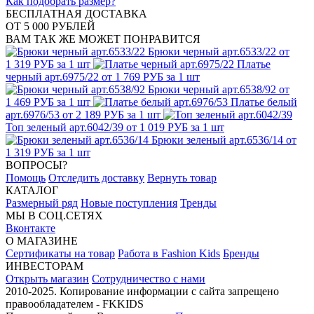
Как подобрать размер?
БЕСПЛАТНАЯ ДОСТАВКА
ОТ 5 000 РУБЛЕЙ
ВАМ ТАК ЖЕ МОЖЕТ ПОНРАВИТСЯ
Брюки черный арт.6533/22
от
1 319 РУБ за 1 шт
Платье
черный арт.6975/22
от 1 769 РУБ за 1 шт
Брюки черный арт.6538/92
от
1 469 РУБ за 1 шт
Платье белый
арт.6976/53
от 2 189 РУБ за 1 шт
Топ зеленый арт.6042/39
от 1 019 РУБ за 1 шт
Брюки зеленый арт.6536/14
от
1 319 РУБ за 1 шт
ВОПРОСЫ?
Помощь
Отследить доставку
Вернуть товар
КАТАЛОГ
Размерный ряд
Новые поступления
Тренды
МЫ В СОЦ.СЕТЯХ
Вконтакте
О МАГАЗИНЕ
Сертификаты на товар
Работа в Fashion Kids
Бренды
ИНВЕСТОРАМ
Открыть магазин
Сотрудничество с нами
2010-2025. Копирование информации с сайта запрещено
правообладателем - FKKIDS