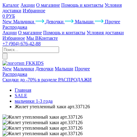
Каталог
Акции
О магазине
Помощь и контакты
Условия
доставки
Избранное
0 РУБ
New
Мальчики
Девочки
Малыши
Прочее
Распродажа
Акции
О магазине
Помощь и контакты
Условия доставки
Избранное
Мы ВКонтакте
+7 (904) 676-42-88
New
Мальчики
Девочки
Малыши
Прочее
Распродажа
Скидки до -70% в разделе РАСПРОДАЖИ
Главная
SALE
мальчики 1-3 года
Жилет утепленный хаки арт.337126