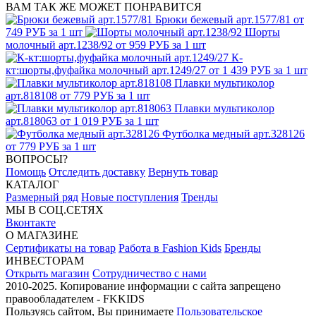
ВАМ ТАК ЖЕ МОЖЕТ ПОНРАВИТСЯ
Брюки бежевый арт.1577/81
от
749 РУБ за 1 шт
Шорты
молочный арт.1238/92
от 959 РУБ за 1 шт
К-
кт:шорты,фуфайка молочный арт.1249/27
от 1 439 РУБ за 1 шт
Плавки мультиколор
арт.818108
от 779 РУБ за 1 шт
Плавки мультиколор
арт.818063
от 1 019 РУБ за 1 шт
Футболка медный арт.328126
от 779 РУБ за 1 шт
ВОПРОСЫ?
Помощь
Отследить доставку
Вернуть товар
КАТАЛОГ
Размерный ряд
Новые поступления
Тренды
МЫ В СОЦ.СЕТЯХ
Вконтакте
О МАГАЗИНЕ
Сертификаты на товар
Работа в Fashion Kids
Бренды
ИНВЕСТОРАМ
Открыть магазин
Сотрудничество с нами
2010-2025. Копирование информации с сайта запрещено
правообладателем - FKKIDS
Пользуясь сайтом, Вы принимаете
Пользовательское