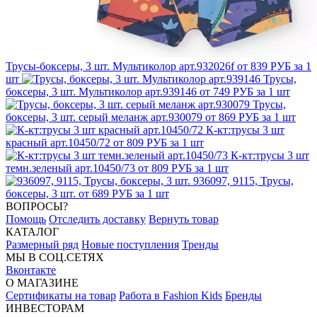
Трусы-боксеры, 3 шт. Мультиколор арт.932026f
от 839 РУБ за 1
шт
Трусы,
боксеры, 3 шт. Мультиколор арт.939146
от 749 РУБ за 1 шт
Трусы,
боксеры, 3 шт. серый меланж арт.930079
от 869 РУБ за 1 шт
К-кт:трусы 3 шт
красный арт.10450/72
от 809 РУБ за 1 шт
К-кт:трусы 3 шт
темн.зеленый арт.10450/73
от 809 РУБ за 1 шт
936097, 9115, Трусы,
боксеры, 3 шт.
от 689 РУБ за 1 шт
ВОПРОСЫ?
Помощь
Отследить доставку
Вернуть товар
КАТАЛОГ
Размерный ряд
Новые поступления
Тренды
МЫ В СОЦ.СЕТЯХ
Вконтакте
О МАГАЗИНЕ
Сертификаты на товар
Работа в Fashion Kids
Бренды
ИНВЕСТОРАМ