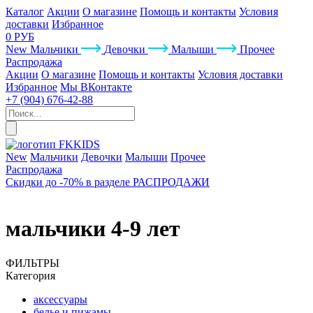
Каталог
Акции
О магазине
Помощь и контакты
Условия
доставки
Избранное
0 РУБ
New
Мальчики
Девочки
Малыши
Прочее
Распродажа
Акции
О магазине
Помощь и контакты
Условия доставки
Избранное
Мы ВКонтакте
+7 (904) 676-42-88
New
Мальчики
Девочки
Малыши
Прочее
Распродажа
Скидки до -70% в разделе РАСПРОДАЖИ
мальчики 4-9 лет
ФИЛЬТРЫ
Категория
аксессуары
белье и пижамы