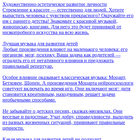
Художественно-эстетическое развитие личности
Стремление к красоте — естественно для людей. Хотите
вырастить человека с чувством прекрасного? Окружайте его
им с раннего детства! Знакомьте с красивой музыкой,
живописью, книгами. Для него это будет прививкой от
низкопробного искусства на всю жизнь.
Лучшая музыка для развития детей
Любые произведения влияют на маленького человека: его
организм, мозг, психику. Ваша задача как родителей —
оградить его от негативного влияния и предложить
правильный репертуар.
Особое влияние оказывает классическая музыка: Моцарт,
Бетховен, Шопен. А произведения Моцарта нейропсихологи
советуют включать во время игр. Они включают мозг: дитя
становится креативным, находчивым, решает задачи
необычными способами.
Не забывайте о детских песнях, сказках-мюзиклах. Они
веселые и радостные. Учат добру, справедливости, выходить
из разных жизненных ситуаций, прививают правильные
ценности.
Какая музыка для развития детей не подходит