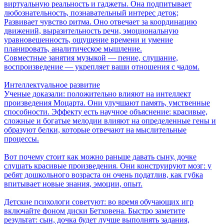
виртуальную реальность и гаджеты. Она подпитывает
любознательность, познавательный интерес деток;
Развивает чувство ритма. Оно отвечает за координацию
движений, выразительность речи, эмоциональную
уравновешенность, ощущение времени и умение
планировать, аналитическое мышление.
Совместные занятия музыкой — пение, слушание,
воспроизведение — укрепляет ваши отношения с чадом.
Интеллектуальное развитие
Ученые доказали: положительно влияют на интеллект
произведения Моцарта. Они улучшают память, умственные
способности. Эффекту есть научное объяснение: красивые,
сложные и богатые мелодии влияют на определенные гены и
образуют белки, которые отвечают на мыслительные
процессы.
Вот почему стоит как можно раньше давать сыну, дочке
слушать красивые произведения. Они конструируют мозг: у
ребят дошкольного возраста он очень податлив, как губка
впитывает новые знания, эмоции, опыт.
Детские психологи советуют: во время обучающих игр
включайте фоном диски Бетховена. Быстро заметите
результат: сын, дочка будет лучше выполнять задания,