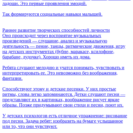
ладоши. Это первые проявления эмоций.
Так формируются социальные навыки малышей.
Раннее развитие творческих способностей личности
Оно происходит через восприятие музыкальных
произведений — слушание, анализ и музыкальную
деятельность — пение, танцы, ритмические движения, игру
на детских инструментах (бубне, маракасе, ксилофоне,
барабане, дудочке). Хорошо иметь их дома.
Ребята слушают мелодию и учатся понимать, чувствовать и
интерпретировать ее. Это невозможно без воображения,
фантазии.
Способствуют этому и детские песенки. У них простые
ритмы, слова легко запоминаются. Детки слушают песни —
представляют их в картинках, воображение рисует яркие
образы. Позже придумывают свои стихи и песни, поют их.
У детских психологов есть отличное упражнение: рисование
под песни. Задача ребят: изобразить на бумаге услышанное
или то, что они чувствуют.