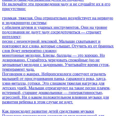
Не включайте эти произведения чаду и не слушайте их в его
присутствии:
громкая, тяжелая. Она отрицательно воздействует на нервную
и эндокринную системы;
с обилием шумов и ударных инструментов. Они на уровне
подсознания не дадут чаду сосредоточиться — страдает
интеллект;
песни с нецензурной лексикой. Малыши схватывают и
повторяют все слова, которые слышат. Отучить их от бранных
слов будет невероятно сложно;
монотонные мелодии. Блюзы, баллады — это хорошо. Но
дозированно. Старайтесь чередовать спокойные (но не
заунывные) мелодии с задорными. Учитывайте время суток,
темперамент чада.
Поговорим о жанрах. Нейропсихологи советуют оградить
малышей от прослушивания панка, гаражного рока, хауса,
хэви-металла, готики. Это слишком тяжелая нагрузка для
детских ушей. Малыши отреагируют на такие песни плачем,
истерикой, старшие дошкольники — гиперактивностью,
агрессией. Ни о каком положительном влиянии музыки для
развития ребенка в этом случае не идет.
Как происходит развитие детей средствами музыки
Психологи рекомендуют заниматься музыкотерапией для