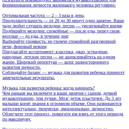
формирования личности маленького человека регулярно:
Оптимальная частота — 2 ‒ 3 раза в день;
Продолжительность — от 20 до 30 минут одно занятие. Ваше
чадо любит слушать мелодии, песни — увеличивайте время;
Подбирайте мелодии: спокойные — после еды, перед сном,
веселые — до еды, в течение дня;
Выбирайте громкость: не громче спокойной разговорной
речи, фоновый режим;
Предлагайте ассортимент: классика, джаз, эстрадные,
народные, детские песни — не зацикливайтесь на одном
жанре. Широкий репертуар — залог разностороннего
развития личности.
Соблюдайте баланс — музыка для развития ребенка принесет
замечательные результаты.
Музыка для развития ребенка: когда начинать?
Чем раньше вы включите в ваши занятия с сыном, дочкой
музыкотерапию, тем лучше. Мозг деток пластичен. До 3 лет
малыши копят знания в огромном объеме. Они развиваются
интеллектуально, творчески, эмоционально, личностно.
Облегчите этот процесс, помогите им взять от этого периода
по максимуму.