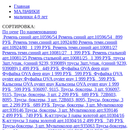
Главная
МАЛЬЧИКИ
мальчики 4-9 лет
СОРТИРОВКА:
По цене
По наименованию
Ремень синий арт.10596/54
Ремень синий арт.10596/54
899
РУБ
Ремень темн.синий арт.10924/80
Ремень темн.синий
арт.10924/80
1 199 РУБ
Ремень темн.синий арт.10081/27
Ремень темн.синий арт.10081/27
1 399 РУБ
Ремень стальной
арт.10081/25
Ремень стальной арт.10081/25
1 399 РУБ
трусы
3шт./упак. (синий 9239, 939089)
трусы 3шт./упак. (синий 9239,
939089)
1 499 РУБ
449 РУБ
Фуфайка OVA deep gray
Фуфайка OVA deep gray
1 999 РУБ
599 РУБ
Фуфайка OVA
oyster gray
Фуфайка OVA oyster gray
1 999 РУБ
599 РУБ
Кальсоны OVA oyster gray
Кальсоны OVA oyster gray
1 999
РУБ
599 РУБ
936097, 9115, Трусы, боксеры, 3 шт.
936097,
9115, Трусы, боксеры, 3 шт.
2 299 РУБ
689 РУБ
72B603,
8095, Трусы, боксеры, 3 шт.
72B603, 8095, Трусы, боксеры, 3
шт.
2 299 РУБ
689 РУБ
Трусы, боксеры, 3 шт. Мультиколор
арт.939146
Трусы, боксеры, 3 шт. Мультиколор арт.939146
2 499 РУБ
749 РУБ
К-кт:трусы 3 пары золотой арт.10304/16
К-кт:трусы 3 пары золотой арт.10304/16
2 499 РУБ
749 РУБ
Трусы-боксеры, 3 шт. Мультиколор арт.935063
Трусы-боксеры,