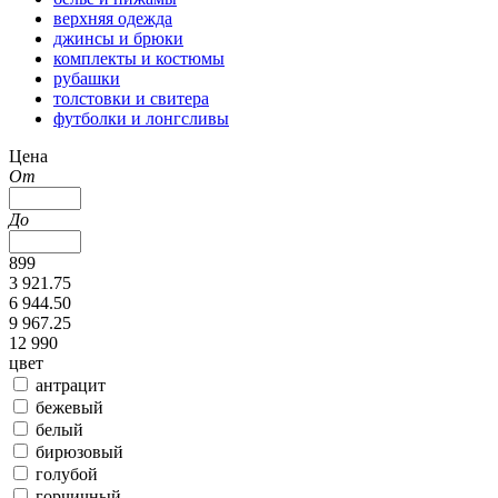
верхняя одежда
джинсы и брюки
комплекты и костюмы
рубашки
толстовки и свитера
футболки и лонгсливы
Цена
От
До
899
3 921.75
6 944.50
9 967.25
12 990
цвет
антрацит
бежевый
белый
бирюзовый
голубой
горчичный