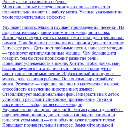
Роль музыки в развитии ребенка
Многочисленные исследования доказали ― искусство
положительно влияет на работу мозга. Ученые указывают на
такие положительные эффекты:
Улучшает память. Малыш слушает произведения, песенки. На
подсознательном уровне запоминает мелодию и слова.
Логопеды советуют учить с малышами стихи для тренировки
памяти. С любимыми песенками все происходит естественно;
Запускает речь. Дитя поет любимые песни, напевает мелодии
— тренирует артикуляционные мышцы. Чем больше дитя
говорит, тем быстрее происходит развитие речи;
Повышает успеваемость в школе. Хотите, чтобы дочка, сын
быстро научился читать, писать и считать? Тренируйте
пространственное мышление. Эффективный инструмент —
музыка для развития ребенка. Она оптимизирует работу
мозга. Результат — хорошие оценки по математике в школе,
способность к изучению иностранных языков;
Стабилизирует эмоциональный фон. Гиперактивных деток
успокоит и расслабит спокойное произведение, тихих и
пассивных — взбодрят веселые мелодии;
Улучшает координацию движений. Это актуально для ребят с
нарушениями опорно-двигательного аппарата, гипо- или
гипертонусом мышц — они обычно хуже владеют телом;
Повышает познавательный интерес. Заменяйте музыкой