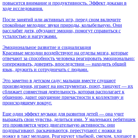
повысится внимание и продуктивность. Эффект доказан в
ходе исследования.
После занятий или активных игр, перед сном включите
спокойные мелодии: звуки природы, колыбельную. Они
расслабят дитя, обуздают эмоции, помогут справиться с
усталостью и нагрузками.
Эмоциональное развитие и социализация
Красивые мелодии воздействуют на отделы мозга, которые
отвечают за способность человека реагировать эмоционально:
сопереживать, доверять, впоследствии — находить общий
язык, дружить и сотрудничать с людьми.
Это заметно в детском саду: малыши вместе слушают
произведения, играют на инструментах, поют, танцуют — их
сближает совместная деятельность, которая располагает к
общению, дарит ощущение причастности к коллективу и
происходящему вокруг.
Еще один эффект музыки для развития детей — она учит
выражать свои чувства, делиться ими. У маленьких ребятишек
это проявляется через двигательную активность: они
подпрыгивают, раскачиваются, переступают с ножки на
ножку в такт мелодии. Реагируют улыбкой, смехом, хлопают в