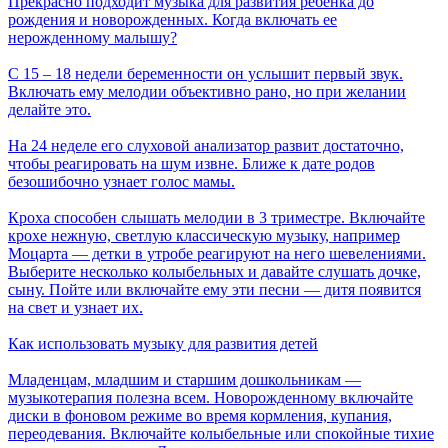
Прекрасно подходит музыка для развития ребенка до
рождения и новорожденных. Когда включать ее
нерожденному малышу?
С 15 ‒ 18 недели беременности он услышит первый звук.
Включать ему мелодии объективно рано, но при желании
делайте это.
На 24 неделе его слуховой анализатор развит достаточно,
чтобы реагировать на шум извне. Ближе к дате родов
безошибочно узнает голос мамы.
Кроха способен слышать мелодии в 3 триместре. Включайте
крохе нежную, светлую классическую музыку, например
Моцарта — детки в утробе реагируют на него шевелениями.
Выберите несколько колыбельных и давайте слушать дочке,
сыну. Пойте или включайте ему эти песни — дитя появится
на свет и узнает их.
Как использовать музыку для развития детей
Младенцам, младшим и старшим дошкольникам —
музыкотерапия полезна всем. Новорожденному включайте
диски в фоновом режиме во время кормления, купания,
переодевания. Включайте колыбельные или спокойные тихие