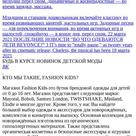
мелодии перед сном. Динамичные и жизнерадостные — во
время зарядки, массажа.
Младшим и старшим дошкольникам включайте классику во
время развивающих занятий, настольных игр. Задорные песни
— для переключения внимания, во время активных игр и
шалостей, спокойную — в конце дня, перед сном.
22 марта
2021
ПОСЛЕДНИЕ НОВОСТИ
“ВО ЧТО ОДЕВАЮТСЯ
ДЕТИ BEYONCE?” 3
IT's time to "totally pause," as twenty years
after its cinematic release, Clueless, the musical has been
18 марта
2021
БУДЬ В КУРСЕ НОВИНОК ДЕТСКОЙ МОДЫ
ВК
КТО МЫ ТАКИЕ, FASHION KIDS?
Магазин Fashion Kids-это бутик брендовой одежды для детей
от 0 до 16 лет. Магазин представляет следующие марки:
Mayoral, Boboli, Santoro London, TWISTSHAKE, Miniland,
Elodie и многие другие. Кроме того, у нас Вы найдете
большой выбор одежды и аксессуаров для новорождённых,
комплектов и конвертов на выписку. Основная коллекция для
новорождённых изготовлена из органических
гипоаллергенных материалов. Также представлена
органическая косметика и безопасные аксессуары и игрушки