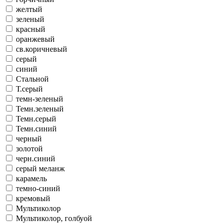
желтый
зеленый
красный
оранжевый
св.коричневый
серый
синий
Стальной
Т.серый
темн-зеленый
Темн.зеленый
Темн.серый
Темн.синий
черный
золотой
черн.синий
серый меланж
карамель
темно-синий
кремовый
Мультиколор
Мультиколор, голбуой