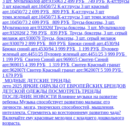
3 шт. Мультиколор арт.935063
2 499 РУБ
749 РУБ
К-кт:трусы
3 шт красный арт.10450/72
К-кт:трусы 3 шт красный
арт.10450/72
2 699 РУБ
809 РУБ
К-кт:трусы 3 шт
темн.зеленый арт.10450/73
К-кт:трусы 3 шт темн.зеленый
арт.10450/73
2 699 РУБ
809 РУБ
Трусы-боксеры, 3 шт.
Мультиколор арт.932026f
Трусы-боксеры, 3 шт. Мультиколор
арт.932026f
2 799 РУБ
839 РУБ
Трусы, боксеры, 3 шт. серый
меланж арт.930079
Трусы, боксеры, 3 шт. серый меланж
арт.930079
2 899 РУБ
869 РУБ
Брюки синий арт.4530/94
Брюки синий арт.4530/94
3 999 РУБ
1 199 РУБ
Пуловер
зеленый арт.4451/25
Пуловер зеленый арт.4451/25
3 999 РУБ
1 199 РУБ
Свитер Синий арт.969015
Свитер Синий
арт.969015
4 399 РУБ
1 319 РУБ
Свитер Красный гранат
арт.962007f
Свитер Красный гранат арт.962007f
5 599 РУБ
1 679 РУБ
МОДНЫЕ ДЕТСКИЕ ТРЕНДЫ:
лето 2025
ЯРКИЕ ОБРАЗЫ ОТ ЕВРОПЕЙСКИХ БРЕНДОВ
ДЕТСКОЙ ОДЕЖДЫ
ПОСМОТРЕТЬ ТРЕНДЫ
ПОСЛЕДНИЕ НОВОСТИ
Влияние музыки на развитие
ребенка
Музыка способствует развитию малыша: его
личности, мозга, творческих способностей, мышления,
интеллекта. Стремитесь ко всестороннему развитию чада?
Включайте ему красивые мелодии с младшего дошкольного
возраста.